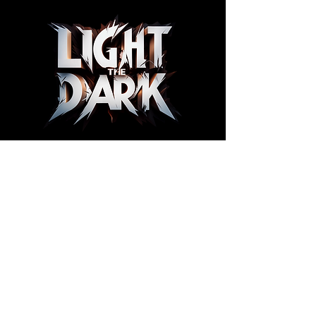
Adress
Noizegate Productions
Blåmesvägen 31
605 95 NORRKÖPING
SWEDEN