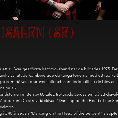
USALEM (SE)
r ett av Sveriges första hårdrocksband när de bildades 1975. D
nika var att de kombinerade de tunga tonerna med ett radikalt 
t som då var kontroversiellt och som ledde till att de blev ank
ens musik.
landsturné i mitten av 80-talet, tröttnade Jerusalem på att djävule
årdrocken. De skrev då skivan "Dancing on the Head of the Ser
eaktion.
 gått 40 år sedan "Dancing on the Head of the Serpent" släpptes