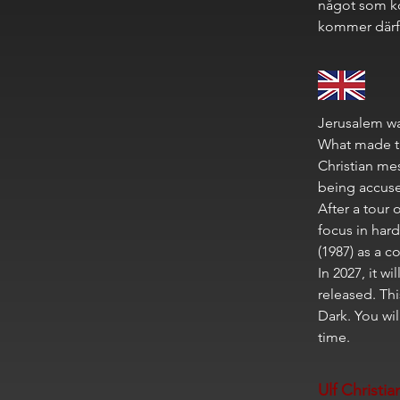
något som k
kommer därför
Jerusalem wa
What made th
Christian me
being accuse
After a tour
focus in har
(1987) as a c
In 2027, it 
released. Thi
Dark. You wil
time.
Ulf Christia