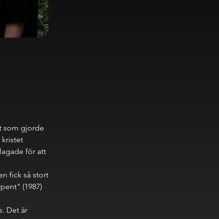
et som gjorde
kristet
lagade för att
n fick så stort
pent" (1987)
. Det är