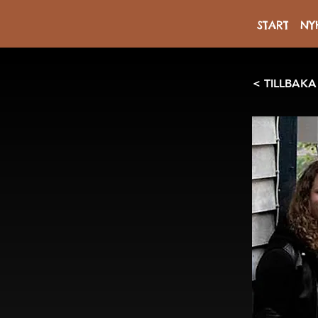
START
NY
< TILLBAKA