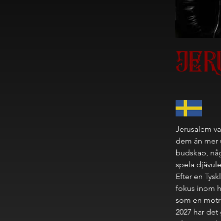
JER
Jerusalem va
dem än mer u
budskap, någo
spela djävul
Efter en Tysk
fokus inom h
som en motr
2027 har det