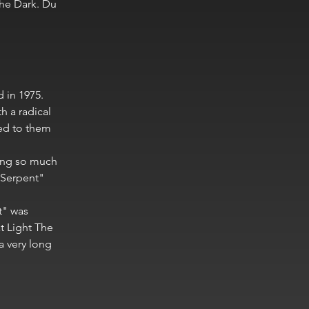
he Dark. Du
 in 1975.
 a radical
led to them
ting so much
 Serpent"
t" was
t Light The
a very long