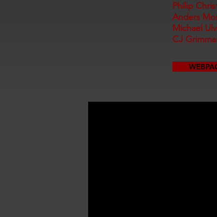
Philip Chris
Anders Mos
Michael Ul
CJ Grimmar
WEBPA