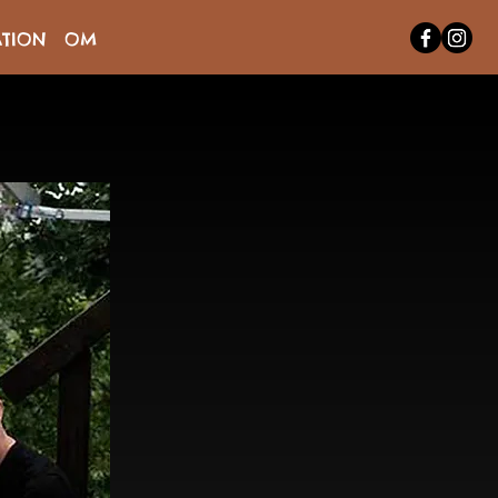
TION
OM