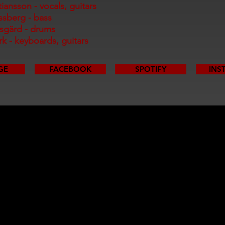
tiansson - vocals, guitars
sberg - bass
vsgärd - drums
k - keyboards, guitars
GE
FACEBOOK
SPOTIFY
INS