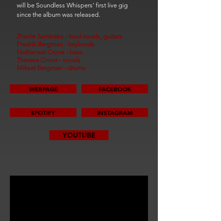
will be Soundless Whispers' first live gig
since the album was released.
Zharlie Sambeko - lead vocals, guitars
Fredrik Bergman - keybords
Nathanael Crona - bass
Therese Crona - vocals
Mikael Bergman - drums
WEBPAGE
FACEBOOK
SPOTIFY
INSTAGRAM
YOUTUBE