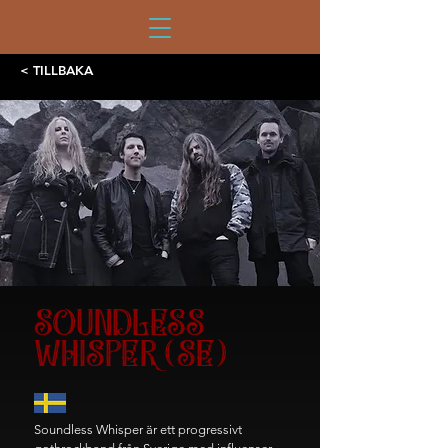
< TILLBAKA
SOUNDLESS
WHISPER (SE)
Soundless Whisper är ett progressivt