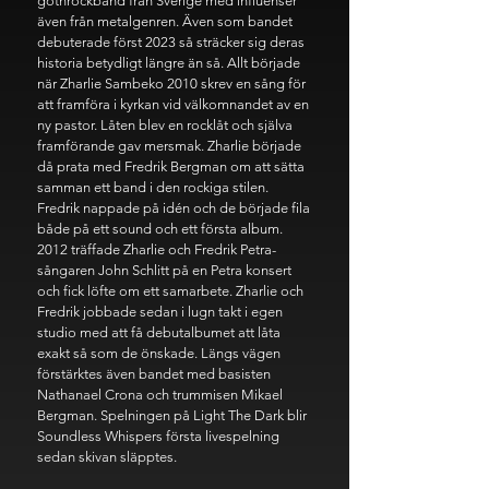
gothrockband från Sverige med influenser
även från metalgenren. Även som bandet
debuterade först 2023 så sträcker sig deras
historia betydligt längre än så. Allt började
när Zharlie Sambeko 2010 skrev en sång för
att framföra i kyrkan vid välkomnandet av en
ny pastor. Låten blev en rocklåt och själva
framförande gav mersmak. Zharlie började
då prata med Fredrik Bergman om att sätta
samman ett band i den rockiga stilen.
Fredrik nappade på idén och de började fila
både på ett sound och ett första album.
2012 träffade Zharlie och Fredrik Petra-
sångaren John Schlitt på en Petra konsert
och fick löfte om ett samarbete. Zharlie och
Fredrik jobbade sedan i lugn takt i egen
studio med att få debutalbumet att låta
exakt så som de önskade. Längs vägen
förstärktes även bandet med basisten
Nathanael Crona och trummisen Mikael
Bergman. Spelningen på Light The Dark blir
Soundless Whispers första livespelning
sedan skivan släpptes.