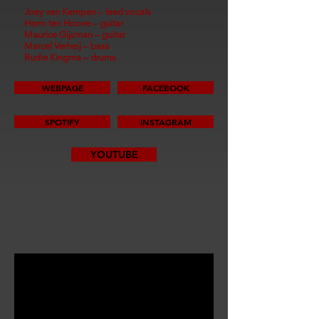
Joey van Kempen – lead vocals
Harm ten Hoove – guitar
Maurice Gijsman – guitar
Marcel Verheij – bass
Rudie Kingma – drums
WEBPAGE
FACEBOOK
SPOTIFY
INSTAGRAM
YOUTUBE