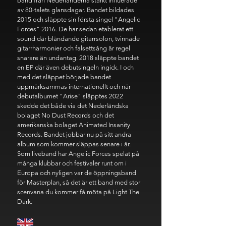
band från Nederländerna starkt influerade
av 80-talets glansdagar. Bandet bildades
2015 och släppte sin första singel "Angelic
Forces" 2016. De har sedan etablerat ett
sound där bländande gitarrsolon, tvinnade
gitarrharmonier och falsettsång är regel
snarare än undantag. 2018 släppte bandet
en EP där även debutsingeln ingick. I och
med det släppet började bandet
uppmärksammas internationellt och när
debutalbumet "Arise" släpptes 2022
skedde det både via det Nederländska
bolaget No Dust Records och det
amerikanska bolaget Animated Insanity
Records. Bandet jobbar nu på sitt andra
album som kommer släppas senare i år.
Som liveband har Angelic Forces spelat på
många klubbar och festivaler runt om i
Europa och nyligen var de öppningsband
för Masterplan, så det är ett band med stor
scenvana du kommer få möta på Light The
Dark.