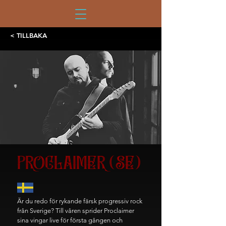
< TILLBAKA
PROCLAIMER (SE)
Är du redo för rykande färsk progressiv rock
från Sverige? Till våren sprider Proclaimer
sina vingar live för första gången och