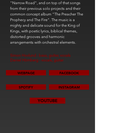
"Narrow Road", and on top of that songs
from their previous solo projects and their
common concept album "The Preacher The
Prophecy and The Fire". The music is a
mighty and delicate sound for the King of
Kings, with poetic lyrics, biblical themes,
distorted grooves and harmonic
arrangements with orchestral elements.
Simon Hovlund - bass, guitar, vocals
Daniel Hörnberg - vocals, guitar
WEBPAGE
FACEBOOK
SPOTIFY
INSTAGRAM
YOUTUBE