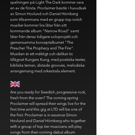
spelningen på Light The Dark kommer vara
en av de första. Proclaimer består i huvudsak
av Simon Hovlund och Daniel Hörnberg
som tillsammans med en grupp top notch
musiker kommer lira låtar från sitt
kommande album "Narrow Road" samt
låtar från deras tidigare soloprojekt och
gemensamma konceptalbumet "The
Preacher The Prophecy and The Fire".
Musiken är ett mäktigt och delikat ös
tillägnat Kungars Kung, med poetiska texter,
bibliska teman, distade grooves, melodiska
arrangemang med orkestrala element.
Are you ready for Swedish, progressive rock,
fresh from the oven? The coming spring
Proclaimer will spread their wings live for the
first time and this gig at LTD will be one of
the first. Proclaimer is in essence Simon
Hovlund and Daniel Hörnberg who together
with a group of top tier musicians will play
songs from their coming debut album